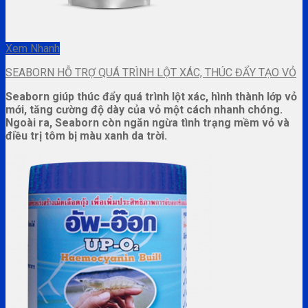
Xem Nhanh
SEABORN HỖ TRỢ QUÁ TRÌNH LỘT XÁC, THÚC ĐẨY TẠO VỎ
Seaborn giúp thúc đẩy quá trình lột xác, hình thành lớp vỏ
mới, tăng cường độ dày của vỏ một cách nhanh chóng.
Ngoài ra, Seaborn còn ngăn ngừa tình trạng mềm vỏ và
điều trị tôm bị màu xanh da trời.