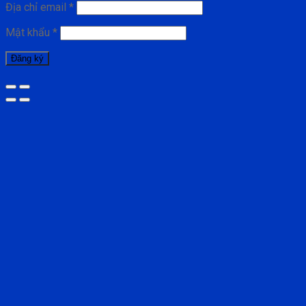
Địa chỉ email
*
Mật khẩu
*
Đăng ký