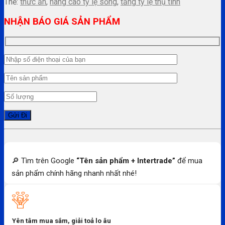
Thẻ:
thức ăn
,
nâng cao tỷ lệ sống
,
tăng tỷ lệ thụ tinh
NHẬN BÁO GIÁ SẢN PHẨM
🔎 Tìm trên Google
“Tên sản phẩm + Intertrade”
để mua
sản phẩm chính hãng nhanh nhất nhé!
Yên tâm mua sắm, giải toả lo âu