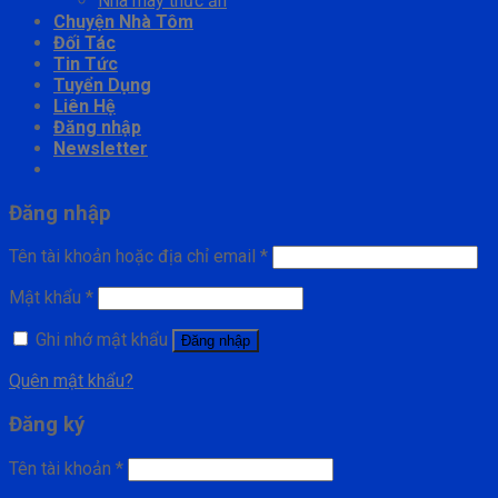
Nhà máy thức ăn
Chuyện Nhà Tôm
Đối Tác
Tin Tức
Tuyển Dụng
Liên Hệ
Đăng nhập
Newsletter
Đăng nhập
Tên tài khoản hoặc địa chỉ email
*
Mật khẩu
*
Ghi nhớ mật khẩu
Đăng nhập
Quên mật khẩu?
Đăng ký
Tên tài khoản
*